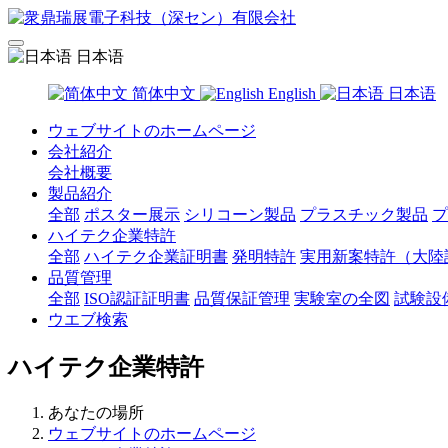
日本语
简体中文
English
日本语
ウェブサイトのホームページ
会社紹介
会社概要
製品紹介
全部
ポスター展示
シリコーン製品
プラスチック製品
プ
ハイテク企業特許
全部
ハイテク企業証明書
発明特許
実用新案特許（大陸
品質管理
全部
ISO認証証明書
品質保証管理
実験室の全図
試験設
ウエブ検索
ハイテク企業特許
あなたの場所
ウェブサイトのホームページ