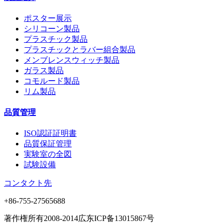
ポスター展示
シリコーン製品
プラスチック製品
プラスチックとラバー組合製品
メンブレンスウィッチ製品
ガラス製品
コモルード製品
リム製品
品質管理
ISO認証証明書
品質保証管理
実験室の全図
試験設備
コンタクト先
+86-755-27565688
著作権所有2008-2014広东ICP备13015867号