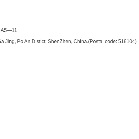
5—11
a Jing, Po An Distict, ShenZhen, China.
(Postal code: 518104)