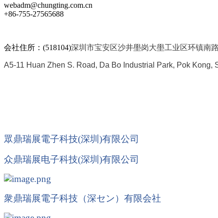
webadm@chungting.com.cn
+86-755-27565688
会社住所：(518104)
深圳市宝安区沙井壆岗大壆工业区环镇南路A
A5-11 Huan Zhen S. Road, Da Bo Industrial Park, Pok Kong, S
眾鼎瑞展電子科技(深圳)有限公司
众鼎瑞展电子科技
(
深圳
)
有限公司
衆鼎瑞展電子科技（深
セン
）有限会社