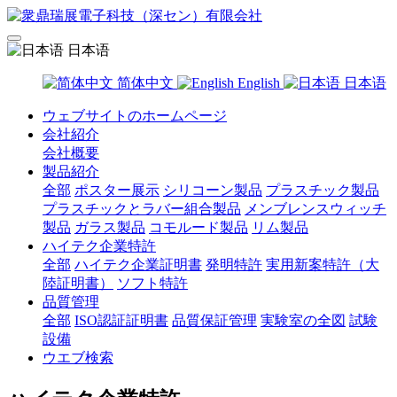
日本语
简体中文
English
日本语
ウェブサイトのホームページ
会社紹介
会社概要
製品紹介
全部
ポスター展示
シリコーン製品
プラスチック製品
プラスチックとラバー組合製品
メンブレンスウィッチ
製品
ガラス製品
コモルード製品
リム製品
ハイテク企業特許
全部
ハイテク企業証明書
発明特許
実用新案特許（大
陸証明書）
ソフト特許
品質管理
全部
ISO認証証明書
品質保証管理
実験室の全図
試験
設備
ウエブ検索