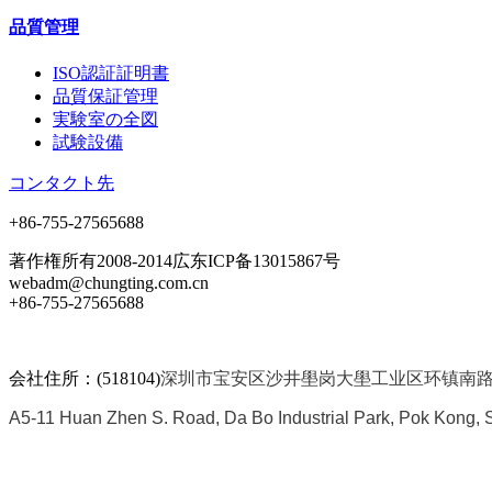
品質管理
ISO認証証明書
品質保証管理
実験室の全図
試験設備
コンタクト先
+86-755-27565688
著作権所有2008-2014広东ICP备13015867号
webadm@chungting.com.cn
+86-755-27565688
会社住所：(518104)
深圳市宝安区沙井壆岗大壆工业区环镇南路A
A5-11 Huan Zhen S. Road, Da Bo Industrial Park, Pok Kong, S