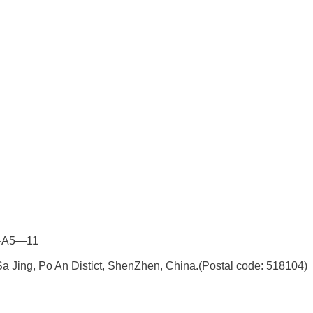
5—11
a Jing, Po An Distict, ShenZhen, China.
(Postal code: 518104)