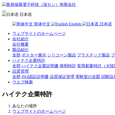
日本语
简体中文
English
日本语
ウェブサイトのホームページ
会社紹介
会社概要
製品紹介
全部
ポスター展示
シリコーン製品
プラスチック製品
プ
ハイテク企業特許
全部
ハイテク企業証明書
発明特許
実用新案特許（大陸
品質管理
全部
ISO認証証明書
品質保証管理
実験室の全図
試験設
ウエブ検索
ハイテク企業特許
あなたの場所
ウェブサイトのホームページ