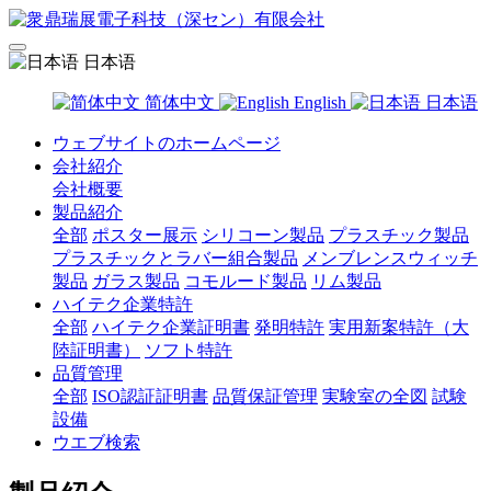
日本语
简体中文
English
日本语
ウェブサイトのホームページ
会社紹介
会社概要
製品紹介
全部
ポスター展示
シリコーン製品
プラスチック製品
プラスチックとラバー組合製品
メンブレンスウィッチ
製品
ガラス製品
コモルード製品
リム製品
ハイテク企業特許
全部
ハイテク企業証明書
発明特許
実用新案特許（大
陸証明書）
ソフト特許
品質管理
全部
ISO認証証明書
品質保証管理
実験室の全図
試験
設備
ウエブ検索