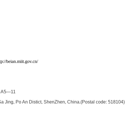
an.miit.gov.cn/
5—11
a Jing, Po An Distict, ShenZhen, China.
(Postal code: 518104)