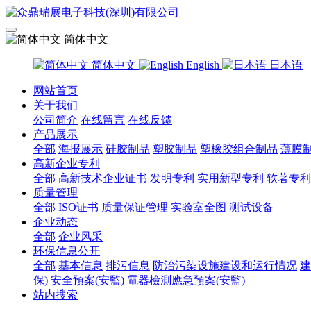
简体中文
简体中文
English
日本语
网站首页
关于我们
公司简介
在线留言
在线反馈
产品展示
全部
海报展示
硅胶制品
塑胶制品
塑橡胶组合制品
薄膜
高新企业专利
全部
高新技术企业证书
发明专利
实用新型专利
软著专利
质量管理
全部
ISO证书
质量保证管理
实验室全图
测试设备
企业动态
全部
企业风采
环保信息公开
全部
基本信息
排污信息
防治污染设施建设和运行情况
建
保)
安全預案(安監)
電器檢測應急預案(安監)
站内搜索