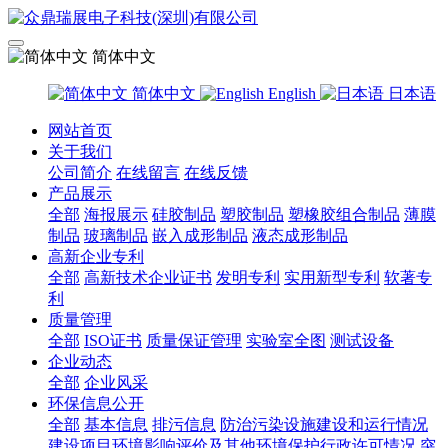
简体中文
简体中文
English
日本语
网站首页
关于我们
公司简介
在线留言
在线反馈
产品展示
全部
海报展示
硅胶制品
塑胶制品
塑橡胶组合制品
薄膜
制品
玻璃制品
嵌入成形制品
液态成形制品
高新企业专利
全部
高新技术企业证书
发明专利
实用新型专利
软著专
利
质量管理
全部
ISO证书
质量保证管理
实验室全图
测试设备
企业动态
全部
企业风采
环保信息公开
全部
基本信息
排污信息
防治污染设施建设和运行情况
建设项目环境影响评价及其他环境保护行政许可情况
突