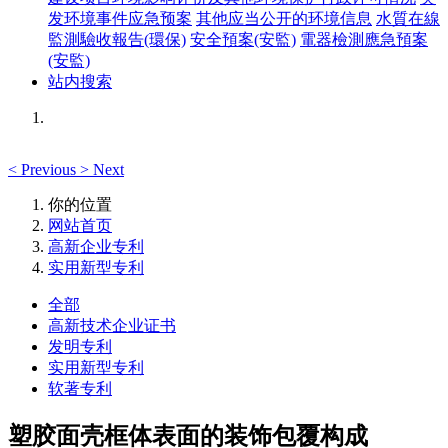
发环境事件应急预案
其他应当公开的环境信息
水質在線
監測驗收報告(環保)
安全預案(安監)
電器檢測應急預案
(安監)
站内搜索
<
Previous
>
Next
你的位置
网站首页
高新企业专利
实用新型专利
全部
高新技术企业证书
发明专利
实用新型专利
软著专利
塑胶面壳框体表面的装饰包覆构成