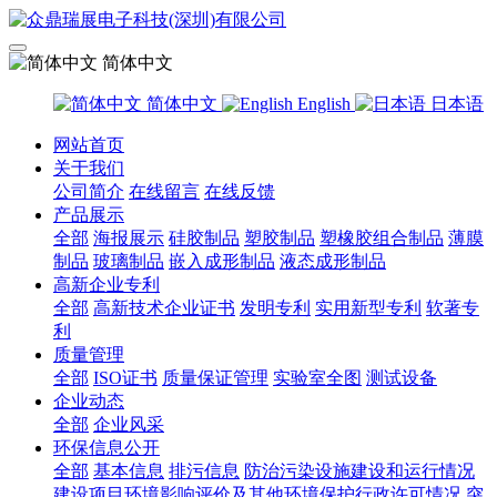
简体中文
简体中文
English
日本语
网站首页
关于我们
公司简介
在线留言
在线反馈
产品展示
全部
海报展示
硅胶制品
塑胶制品
塑橡胶组合制品
薄膜
制品
玻璃制品
嵌入成形制品
液态成形制品
高新企业专利
全部
高新技术企业证书
发明专利
实用新型专利
软著专
利
质量管理
全部
ISO证书
质量保证管理
实验室全图
测试设备
企业动态
全部
企业风采
环保信息公开
全部
基本信息
排污信息
防治污染设施建设和运行情况
建设项目环境影响评价及其他环境保护行政许可情况
突