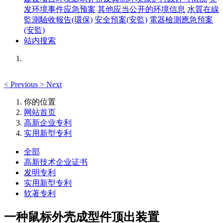
发环境事件应急预案
其他应当公开的环境信息
水質在線
監測驗收報告(環保)
安全預案(安監)
電器檢測應急預案
(安監)
站内搜索
<
Previous
>
Next
你的位置
网站首页
高新企业专利
实用新型专利
全部
高新技术企业证书
发明专利
实用新型专利
软著专利
一种鼠标外壳成型件顶出装置