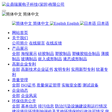
简体中文
简体中文
English
日本语
网站首页
关于我们
公司简介
在线留言
在线反馈
产品展示
全部
海报展示
硅胶制品
塑胶制品
塑橡胶组合制品
薄膜
制品
玻璃制品
嵌入成形制品
液态成形制品
高新企业专利
全部
高新技术企业证书
发明专利
实用新型专利
软著专
利
质量管理
全部
ISO证书
质量保证管理
实验室全图
测试设备
企业动态
全部
企业风采
环保信息公开
全部
基本信息
排污信息
防治污染设施建设和运行情况
建设项目环境影响评价及其他环境保护行政许可情况
突