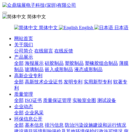
简体中文
简体中文
English
日本语
网站首页
关于我们
公司简介
在线留言
在线反馈
产品展示
全部
海报展示
硅胶制品
塑胶制品
塑橡胶组合制品
薄膜
制品
玻璃制品
嵌入成形制品
液态成形制品
高新企业专利
全部
高新技术企业证书
发明专利
实用新型专利
软著专
利
质量管理
全部
ISO证书
质量保证管理
实验室全图
测试设备
企业动态
全部
企业风采
环保信息公开
全部
基本信息
排污信息
防治污染设施建设和运行情况
建设项目环境影响评价及其他环境保护行政许可情况
突